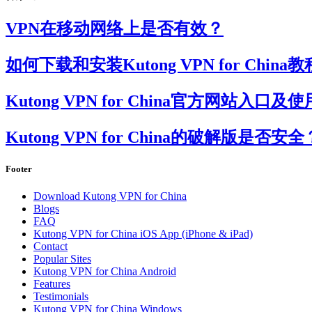
VPN在移动网络上是否有效？
如何下载和安装Kutong VPN for China教
Kutong VPN for China官方网
Kutong VPN for China的破解版
Footer
Download Kutong VPN for China
Blogs
FAQ
Kutong VPN for China iOS App (iPhone & iPad)
Contact
Popular Sites
Kutong VPN for China Android
Features
Testimonials
Kutong VPN for China Windows