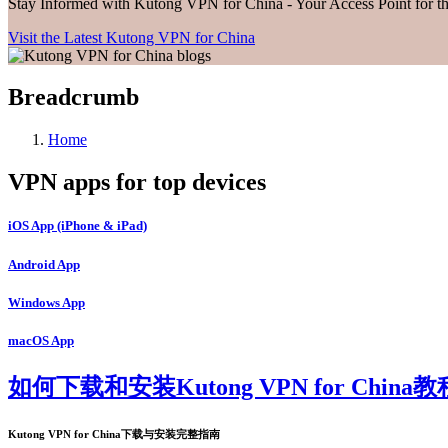
Stay Informed with Kutong VPN for China - Your Access Point for 
Visit the Latest Kutong VPN for China
Breadcrumb
Home
VPN apps for top devices
iOS App (iPhone & iPad)
Android App
Windows App
macOS App
如何下载和安装Kutong VPN for China教
Kutong VPN for China下载与安装完整指南