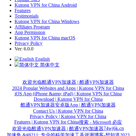
Kutong VPN for China Android
Features
Testimonials
Kutong VPN for China Windows
Affiliates Program
App Permission
Kutong VPN for China macOS
Privacy Policy
Ver: 6.0.0
English
简体中文
欢迎光临酷通VPN加速器 | 酷通VPN加速器
2024 Popular Websites and Apps | Kutong VPN for China
iOS App (iPhone &amp; iPad) | Kutong VPN for China
Download | Kutong VPN for China
酷通VPN加速器安卓版App | 酷通VPN加速器
Contact Us | Kutong VPN for China
Privacy Policy | Kutong VPN for China
Features | Kutong VPN for China
搜索 - Microsoft 必应
74wj6k.cn
欢迎光临酷通VPN加速器 | 酷通VPN加速器
加速鱼 &#8211; 专业的科学加速工具评测博客-想知道2023