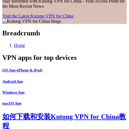
Stay Informed with Kutong VPN for China - Your Access Point for
the Most Recent News
Visit the Latest Kutong VPN for China
Breadcrumb
Home
VPN apps for top devices
iOS App (iPhone & iPad)
Android App
Windows App
macOS App
如何下载和安装Kutong VPN for China教
程