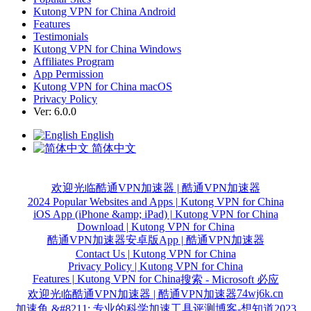
Kutong VPN for China Android
Features
Testimonials
Kutong VPN for China Windows
Affiliates Program
App Permission
Kutong VPN for China macOS
Privacy Policy
Ver: 6.0.0
English
简体中文
欢迎光临酷通VPN加速器 | 酷通VPN加速器
2024 Popular Websites and Apps | Kutong VPN for China
iOS App (iPhone &amp; iPad) | Kutong VPN for China
Download | Kutong VPN for China
酷通VPN加速器安卓版App | 酷通VPN加速器
Contact Us | Kutong VPN for China
Privacy Policy | Kutong VPN for China
Features | Kutong VPN for China
搜索 - Microsoft 必应
74wj6k.cn
欢迎光临酷通VPN加速器 | 酷通VPN加速器
加速鱼 &#8211; 专业的科学加速工具评测博客-想知道2023