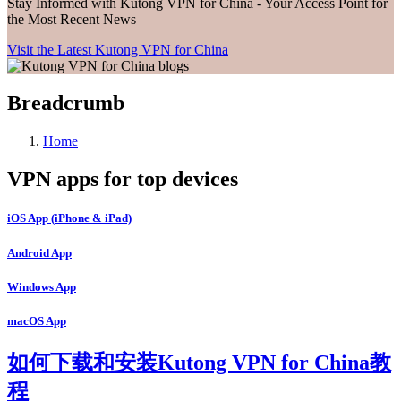
Stay Informed with Kutong VPN for China - Your Access Point for
the Most Recent News
Visit the Latest Kutong VPN for China
Breadcrumb
Home
VPN apps for top devices
iOS App (iPhone & iPad)
Android App
Windows App
macOS App
如何下载和安装Kutong VPN for China教
程